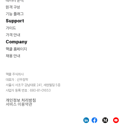
데이터 분석
원격 구성
기능 플래그
Support
가이드
가격 안내
Company
핵클 홈페이지
채용 안내
핵클 주식회사
대표자 : 선우창학
서울시 서초구 강남대로 241, 세원빌딩 5층
사업자 등록 번호 : 680-81-01653
개인정보 처리방침
서비스 이용약관