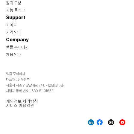
원격 구성
기능 플래그
Support
가이드
가격 안내
Company
핵클 홈페이지
채용 안내
핵클 주식회사
대표자 : 선우창학
서울시 서초구 강남대로 241, 세원빌딩 5층
사업자 등록 번호 : 680-81-01653
개인정보 처리방침
서비스 이용약관