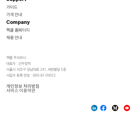
가이드
가격 안내
Company
핵클 홈페이지
채용 안내
핵클 주식회사
대표자 : 선우창학
서울시 서초구 강남대로 241, 세원빌딩 5층
사업자 등록 번호 : 680-81-01653
개인정보 처리방침
서비스 이용약관