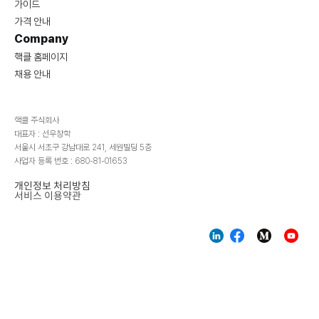
가이드
가격 안내
Company
핵클 홈페이지
채용 안내
핵클 주식회사
대표자 : 선우창학
서울시 서초구 강남대로 241, 세원빌딩 5층
사업자 등록 번호 : 680-81-01653
개인정보 처리방침
서비스 이용약관
-