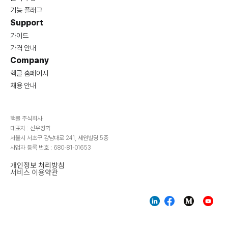
기능 플래그
Support
가이드
가격 안내
Company
핵클 홈페이지
채용 안내
핵클 주식회사
대표자 : 선우창학
서울시 서초구 강남대로 241, 세원빌딩 5층
사업자 등록 번호 : 680-81-01653
개인정보 처리방침
서비스 이용약관