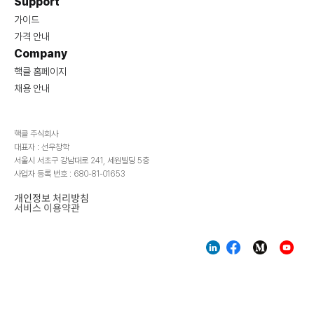
Support
가이드
가격 안내
Company
핵클 홈페이지
채용 안내
핵클 주식회사
대표자 : 선우창학
서울시 서초구 강남대로 241, 세원빌딩 5층
사업자 등록 번호 : 680-81-01653
개인정보 처리방침
서비스 이용약관