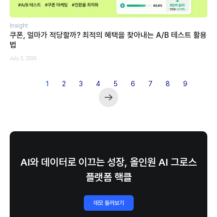
Insight
쿠폰, 얼마가 적당할까? 최적의 혜택을 찾아내는 A/B 테스트 활용
법
July 3, 2026
1
2
3
4
5
6
7
8
9
AI와 데이터로 이끄는 성장, 올인원 AI 그로스
플랫폼 핵클
데모 둘러보기