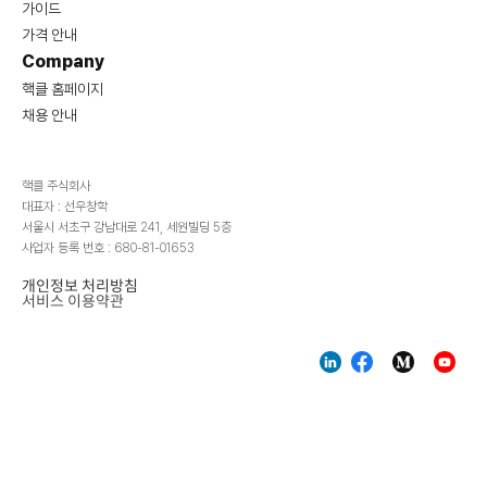
가이드
가격 안내
Company
핵클 홈페이지
채용 안내
핵클 주식회사
대표자 : 선우창학
서울시 서초구 강남대로 241, 세원빌딩 5층
사업자 등록 번호 : 680-81-01653
개인정보 처리방침
서비스 이용약관